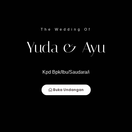
The Wedding Of
Yuda & Ayu
Kpd Bpk/Ibu/Saudara/i
Selasa,
Buka Undangan
7
Januari 2025
12.00 WITA - Selesai