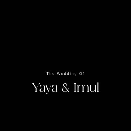
Akad Nikah
Kamis,
The Wedding Of
10
Yaya & Imul
April 2025
Pukul : 09.00 WIB