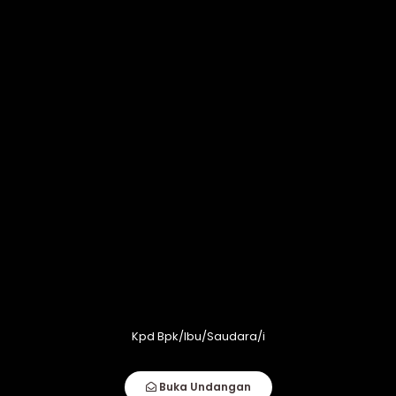
10
akad nikah
April 2025
08.00 WIB
Kediaman Mempelai Wanita
Jl. Samping Mesjid Nurul Iman, KP.
Ciwindu,Desa Wanoja,Kecamatan
Salem,Kabupaten Brebes
Lihat Lokasi
Kpd Bpk/Ibu/Saudara/i
Buka Undangan