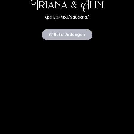
Triana & Alim
Kpd Bpk/Ibu/Saudara/i
Buka Undangan
Resepsi
Sabtu
5
April 2025
09.00 WIB - Selesai