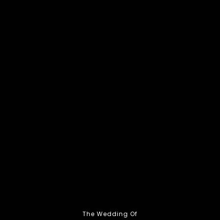
Save The Date
0
0
0
0
Hari
Jam
Menit
Detik
Dengan Memohon Rahmat Dan Ridho Allah SWT, Kami Mengundang
Bapak/Ibu/Saudara/i, Untuk Menghadiri Acara Pernikahan Kami:
The Wedding Of