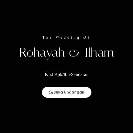
Lokasi Acara :
Sadang Lebak Lame
The Wedding Of
Lihat Lokasi
Rohayah & Ilham
Kpd Bpk/Ibu/Saudara/i
Buka Undangan
Wedding
Gallery