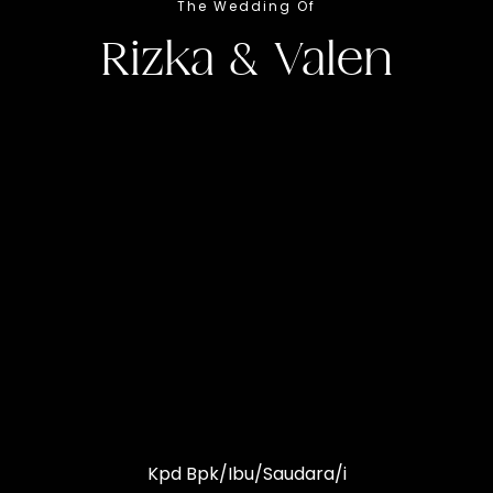
The Wedding Of
Rizka & Valen
Januari 2025
Pukul : 08.30 WIB
KARLITA INTERNASIONAL HOTEL
Klik Maps
Kpd Bpk/Ibu/Saudara/i