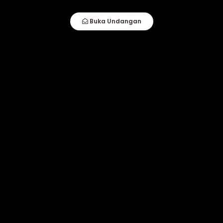
Buka Undangan
Resepsi
Sabtu
25
Januari 2025
Pukul : 11.00 - 14.00 WIB
KARLITA INTERNASIONAL HOTEL
Klik Maps