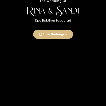
The Wedding Of
Open Maps
Rina & Sandi
Kpd Bpk/Ibu/Saudara/i
Buka Undangan
Resepsi
Minggu
13
April 2025