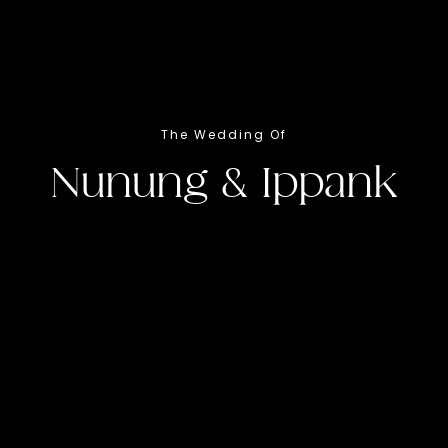
WEDDING
Event
The Wedding Of
Nunung & Ippank
Akad
Sabtu
25