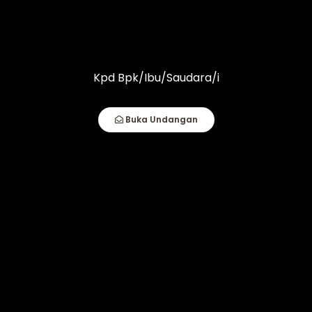
Januari 2025
Kpd Bpk/Ibu/Saudara/i
Pukul : 10.00 WITA - Selesai
Jl. Poros Kolaka - Pomalaa, Lingk. III Tawenggare, Kel.
Wundulako ( Di Belakan Pabrik Tahu ), Kec. Wundulako,
Buka Undangan
Kab. Kolaka
Klik Maps