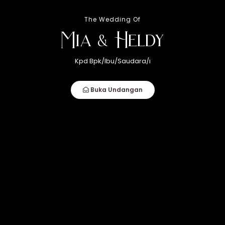
The Wedding Of
Mia & Heldy
Kpd Bpk/Ibu/Saudara/i
Buka Undangan
Sabtu,
0