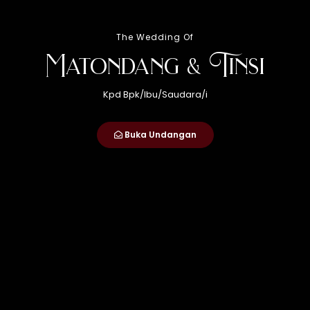
The Wedding Of
Resepsi
Matondang & Tinsi
Kpd Bpk/Ibu/Saudara/i
Jum'at
25
Buka Undangan
April 2025
09.00 WIB - Selesai
Losd Pulu Balang, Panribuan