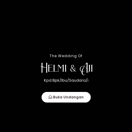
19
akad nikah
Januari 2025
08.00 WIB
The Wedding Of
Pangkalan Balai, Banyuasin 3
Helmi & Aji
Lihat Lokasi
Kpd Bpk/Ibu/Saudara/i
Buka Undangan