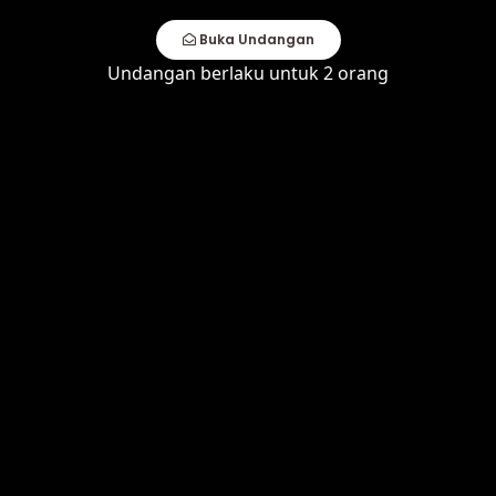
18.00 WITA
Buka Undangan
Undangan berlaku untuk 2 orang
Lokasi Acara :
Pavilion Starsquare Bahu Mall (lt RG)
Lihat Lokasi
RSVP
Harap Mengisi Buku Tamu
Nama