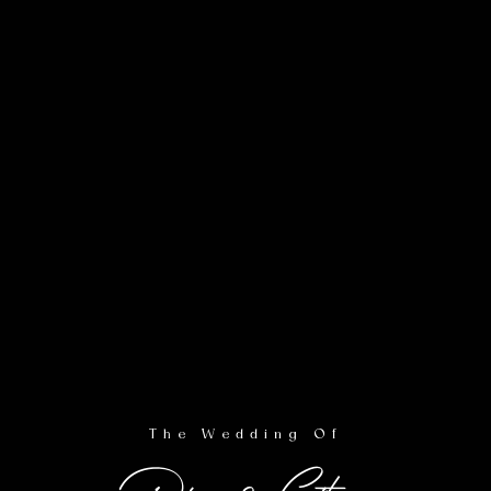
Pemberkatan
Sabtu,
29
Maret 2025
16.00 WITA
Lokasi Acara :
Pavilion Starsquare Bahu Mall (lt RG)
The Wedding Of
Lihat Lokasi