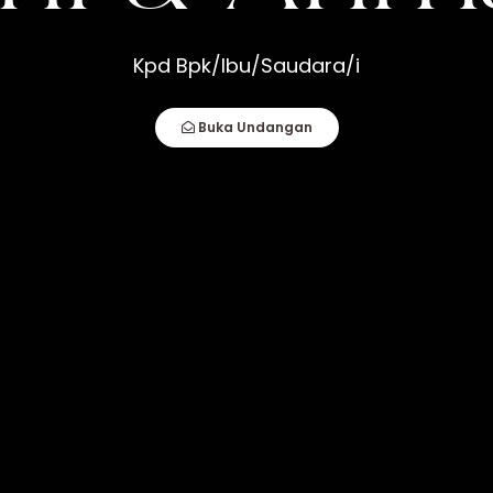
hmad
Kpd Bpk/Ibu/Saudara/i
How Compatible You Are, But How You Deal
Buka Undangan
fect Couple Comes Together. It Is When An