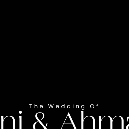
da
The Wedding Of
ini & Ahm