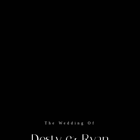
Akad Nikah
Minggu, 30 Maret 2025
Telah Dilaksanakan
Lokasi Acara :
Balaidesa Cisumur
Lihat Lokasi
The Wedding Of
Resepsi
Desty & Ryan