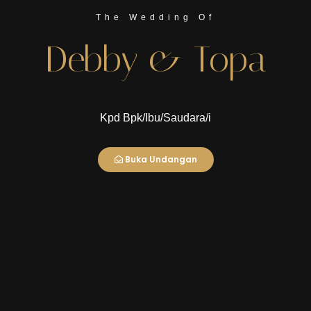
April 2025
The Wedding Of
Debby & Topa
Lokasi Acara :
Rumah Mempelai Wanita
Link.langen RT 004 RW 001 Kecamatan Langensari
Kelurahan Muktisari Kota Banjar
Kpd Bpk/Ibu/Saudara/i
Lihat Lokasi
Buka Undangan
Resepsi
Kamis
3