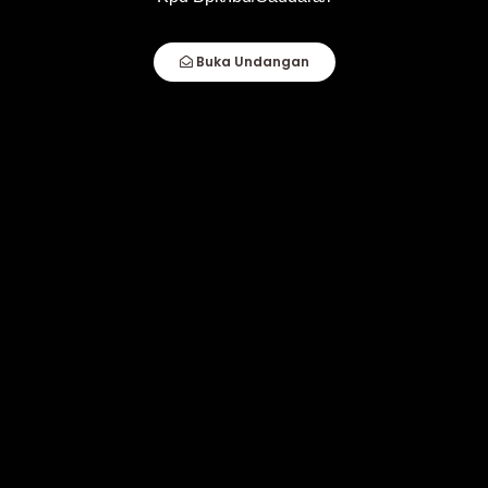
Buka Undangan
Selasa,
18
Februari 2025
18.00 - 21.00 WIB
RESEPSI
Mahkota Hotel Malinau
Lihat Lokasi