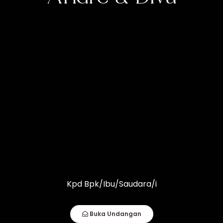
WEDDING
Event
Resepsi
Kpd Bpk/Ibu/Saudara/i
Minggu
Buka Undangan