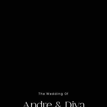
" Dan di antara tanda-tanda kekuasaan-Nya diciptakan-Nya
untukmu pasangan hidup dari jenismu sendiri supaya kamu
dapat ketenangan hati dan dijadikannya kasih sayang di
antara kamu. Sesungguhnya yang demikian menjadi tanda-
tanda kebesaran-Nya bagi orang-orang yang berpikir.
( QS.Ar - Rum 21 )
The Wedding Of
Andre & Diva