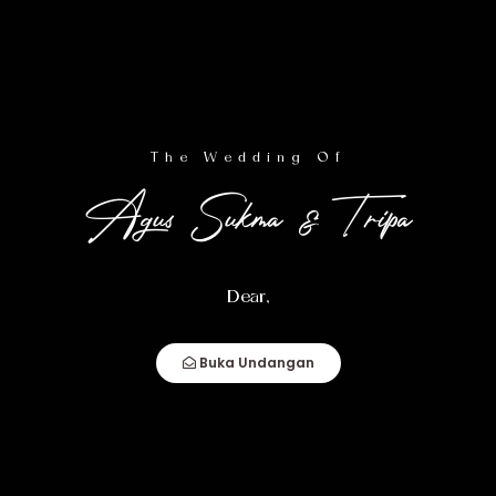
Lihat Lokasi
Wedding Event
The Wedding Of
Agus Sukma & Tripa
Pawiwahan
Dear,
Buka Undangan
Kamis,
10